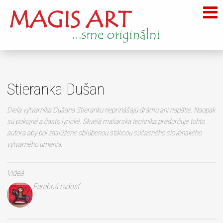
Stieranka Dušan
Diela výtvarníka Dušana Stieranku neprinášajú drámu ani napätie. Naopak
sú pokojné a často lyrické. Skvelá maliarska technika predurčuje tohto
autora aby bol zaslúžene obľúbenou stálicou súčasného slovenského
výtvarného umenia.
Videá
Farebná radosť