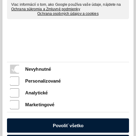
Viac informácií o tom, ako Google používa vaše údaje, nájdete na
Ochrana súkromia a Zmluvné podmienky
Ochrana osobných údajov a cookies
Dušan Stieranka, Pole so žitom,
Dušan Stieranka, Holandská zima,
olejomaľba 30x40 cm, zarámované
Olejomaľba 30x40 cm, zarámované
40x50 cm
40x50 cm
Nevyhnutné
Personalizované
Analytické
Marketingové
Povoliť všetko
Dušan Stieranka, Plachetnica,
Olejomaľba na plátne 29x23 cm,