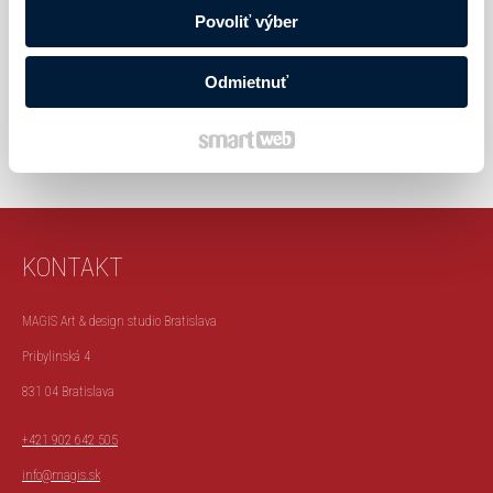
zarámované 40x34 cm
Povoliť výber
NAKUPOVAŤ
Odmietnuť
KONTAKT
MAGIS Art & design studio Bratislava
Pribylinská 4
831 04 Bratislava
+421 902 642 505
info@magis.sk