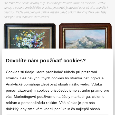
Pre zobrazenie celého obrazu, resp. spustenie prezentácie kliknite na miniatúru.
Všetky
obrazy a ostatné umelecké diela a dielka
, pri ktorých je uvedená cena,
sú vám okamžite k
dispozícii. Keďže sme predajná galéria, netreba čakať, pokým skončí výstava, ale všetky
dostupné diela si môžete hneď odniesť.
Dovolíte nám používať cookies?
Cookies sú údaje, ktoré prehliadač ukladá pri prezeraní
stránok. Bez nevyhnutných cookies by stránka nefungovala.
Analytické pomáhajú zlepšovať obsah nášho webu. Vďaka
personalizovaným cookies prispôsobujeme stránku priamo pre
Dušan Stieranka, Jarná kytica “S“,
Dušan Stieranka, Krajina pod horou “Na
Olejomaľba na plátne 39x29 cm,
stráni“, Olejomaľba na plátne 39x29 cm,
vás. Marketingové používame na účely marketingu, cielenie
zarámované 49x39 cm
zarámované 50x40 cm
reklám a personalizáciu reklám. Váš súhlas je pre nás
dôležitý, aby sme vám vedeli ponúknuť čo najlepší obsah.